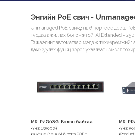
Энгийн PoE свич - Unmanage
Unmanaged PoE свичүүд нь 6 портоос дээш PoE
тусдаа ажиллах боломжтой, AI Extended - 250м
Тэжээлийг автоматаар мэдэж төхөөрөмжийг асуу
дамжуулах функц зэрэг ухаалааг нэмэлт тохир
MR-P2G08G-Бэлэн байгаа
MR-PR
▪Үнэ: 135000₮
▪Үнэ: 5
▪10/100/1000M 8 ports POE +
▪Produc