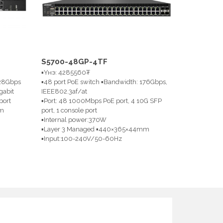
S5700-48GP-4TF
▪Үнэ: 4285560₮
128Gbps
▪48 port PoE switch ▪Bandwidth: 176Gbps,
gabit
IEEE802.3af/at
port
▪Port: 48 1000Mbps PoE port, 4 10G SFP
mm
port, 1 console port
▪Internal power:370W
▪Layer 3 Managed ▪440×365×44mm
▪Input:100-240V/50-60Hz