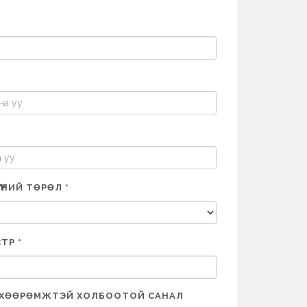
ҮНИЙ ТӨРӨЛ *
ТР *
ӨХӨӨРӨМЖТЭЙ ХОЛБООТОЙ САНАЛ