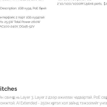
2*10/100/1000M Uplink ports,
 Description: 1GB хурд, PoE бүхий
интерфэйс 2 порт 1Gb хурдтай
rts: 25.5W Total Power 260W
: AC100-240V, DG48-52V
itches
свичүүд нь Layer 3, Layer 2 дээр ажиллах чадвартай, PoE свүү
ломжтой, AI Extended - 250м хүртэл хол зайнд тэжээлийг унга