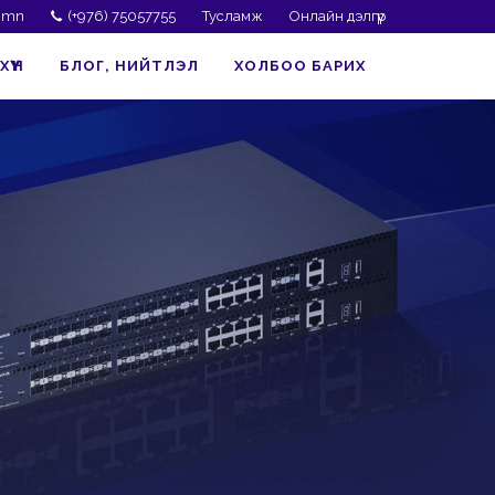
r.mn
(+976) 75057755
Тусламж
Онлайн дэлгүүр
ҮҮН
БЛОГ, НИЙТЛЭЛ
ХОЛБОО БАРИХ