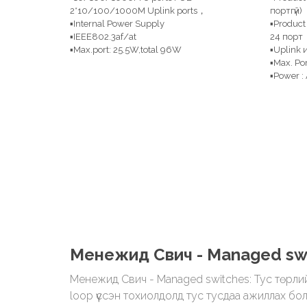
2*10/100/1000M Uplink ports，
портгүй)
▪Internal Power Supply
▪Product
▪IEEE802.3af/at
24 порт
▪Max.port: 25.5W,total 96W
▪Uplink 
▪Max. Po
▪Power 
Менежид Свич - Managed sw
Менежид Свич - Managed switches: Тус төрлийн 
loop үүссэн тохиолдолд тус тусдаа ажиллах бо