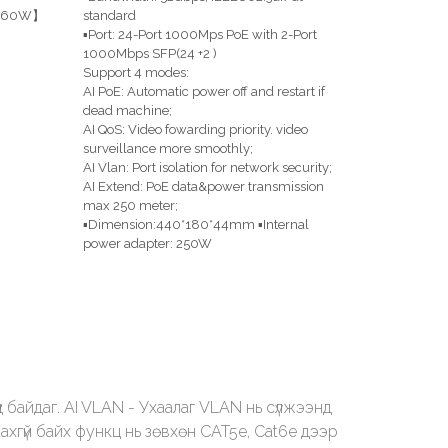
【260W】
standard
▪Port: 24-Port 1000Mps PoE with 2-Port
1000Mbps SFP(24 +2 )
Support 4 modes:
AI PoE: Automatic power off and restart if
dead machine;
AI QoS: Video fowarding priority. video
surveillance more smoothly;
AI Vlan: Port isolation for network security;
AI Extend: PoE data&power transmission
max 250 meter;
▪Dimension:440*180*44mm ▪Internal
power adapter: 250W
д байдаг. AI VLAN - Ухаалаг VLAN нь сүлжээнд
ахгүй байх функц нь зөвхөн CAT5e, Cat6e дээр