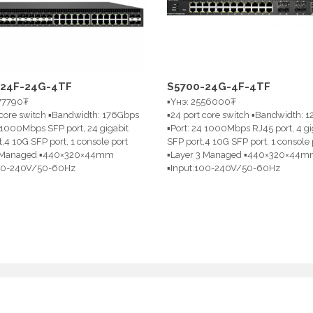
-24F-24G-4TF
S5700-24G-4F-4TF
977790₮
▪Үнэ: 2556000₮
 core switch ▪Bandwidth: 176Gbps
▪24 port core switch ▪Bandwidth: 
4 1000Mbps SFP port, 24 gigabit
▪Port: 24 1000Mbps RJ45 port, 4 gi
,4 10G SFP port, 1 console port
SFP port,4 10G SFP port, 1 console 
3 Managed ▪440×320×44mm
▪Layer 3 Managed ▪440×320×44
100-240V/50-60Hz
▪Input:100-240V/50-60Hz