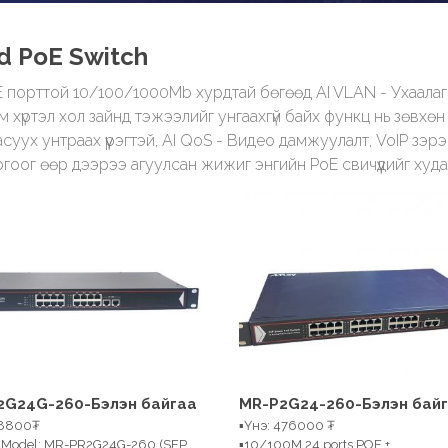
d PoE Switch
 порттой 10/100/1000Mb хурдтай бөгөөд AI VLAN - Ухаалаг 
 хүртэл хол зайнд тэжээлийг унгаахгүй байх функц нь зөвхөн
х унтраах үүрэгтэй, AI QoS - Видео дамжуулалт, VoIP зэрэг
гоог өөр дээрээ агуулсан жижиг энгийн PoE свичүүдийг худ
2G24G-260-Бэлэн байгаа
MR-P2G24-260-Бэлэн бай
08800₮
▪Үнэ: 476000 ₮
t Model: MR-PR2G24G-260 (SFP
▪10/100M 24 ports POE +