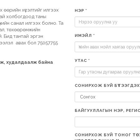
х өөрийн хүсэлтийг илгээх
НЭР *
лтай холбогдоод таны
 үнийн санал илгээх болно. Та
дал, төхөөрөмжийн
ИМЭЙЛ *
. Бид тантай эргэн
дээлэл авах бол 75057755
УТАС *
үлж, худалдаалж байна
СОНИРХОЖ БУЙ БҮТЭЭГДЭХҮ
БАЙГУУЛЛАГЫН НЭР, РЕГИС
СОНИРХОЖ БУЙ ТОНОГ Т