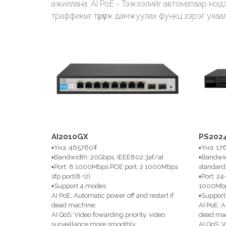
ажиллана, AI PoE - Тэжээлийг автоматаар мэдэ
траффикыг түрүүлж дамжуулах функц зэрэг ухаа
AI2010GX
PS202
▪Үнэ: 465760₮
▪Үнэ: 1
▪Bandwidth: 20Gbps, IEEE802.3af/at
▪Bandwid
▪Port: 8 1000Mbps POE port, 2 1000Mbps
standard
sfp port(8 +2)
▪Port: 2
▪Support 4 modes:
1000Mbps
AI PoE: Automatic power off and restart if
▪Support
dead machine;
AI PoE: A
AI QoS: Video fowarding priority. video
dead ma
surveillance more smoothly;
AI QoS: V