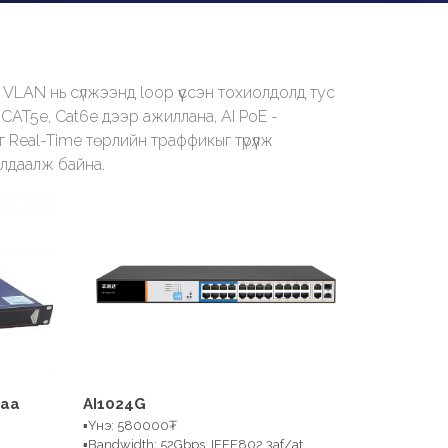
VLAN нь сүлжээнд loop үүссэн тохиолдолд тус
 CAT5e, Cat6e дээр ажиллана, AI PoE -
 Real-Time төрлийн траффикыг түрүүлж
алдаалж байна.
гаа
AI1024G
▪Үнэ: 580000₮
▪Bandwidth: 52Gbps, IEEE802.3af/at