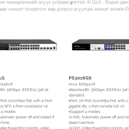
ж төхөөрөмжийг асуух унтраах үүрэгтэй, AI QoS - Видео дам
лааг нэмэлт тохиргоог өөр дээрээ агуулсан жижиг энгийн Po
4G
PS3016GS
766480₮
▪Үнэ: 866910₮
th: 56Gbps, IEEE802.3af/at
▪Bandwidth: 36Gbps, IEEE802.3af/
standard
4-Port 1000Mps PoE with 4-Port
▪Port: 16-Port 1000Mps PoE with 2-
 SFP, 1-Port console(24 +4)
gigabit sfp, 1-Port console (16 +2)
 4 modes:
▪Support 4 modes:
utomatic power off and restart if
AI PoE: Automatic power off and rest
chine;
dead machine;
ideo fowarding priority. video
AI QoS: Video fowarding priority. vi