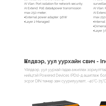
AI Vlan: Port isolation for network security;
surveill
AI Extend: PoE data&power transmission
AI Vlan: 
max 250 meter;
AI Exten
▪External power adapter: 96W
max 250 
▪Layer 2 Managed
▪Interna
▪Dimens
▪Layer 3
Үйлдвэр, уул уурхайн свич - In
Үйлдвэр, уул уурхай гадаа ажиллах зориулттай 
нийцтэй Powered Devices (PDs)-д ашиглаж болно
эсрэг DIN төмөр зам суурилуулалт, -40°C-75°