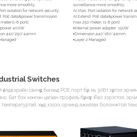
ance more smoothly;
surveillance more smoothly;
Port isolation for network security;
AI Vlan: Port isolation for network s
d: PoE data&power transmission
AI Extend: PoE data&power transmi
meter(1-8 port);
max 250 meter; (1-8 port)
l power:400W
▪Internal power adapter: 150W
ion:440*290*44mm
▪Dimension:440*180*44mm
 Managed
▪Layer 2 Managed
dustrial Switches
үйлдвэрийн свичүүд бөгөөд POE порт бүр нь 30Вт хүртэл эрчи
. Бат бэх хөнгөн цагаан профиль бүрхүүл, IP40 зэрэглэл, эрчи
C температуртай, хүнд хэзээ орчинд ажиллах боломжтой төхө