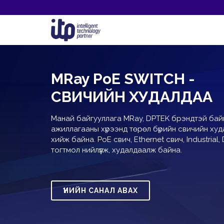
MRay PoE SWITCH -
СВИЧИЙН ХУДАЛДАА
Манай байгууллага MRay, DPTEK брэндтэй бай
ажиллагааны хүрээнд төрөл бүрийн свичийн худа
хийж байна. PoE свич, Ethernet свич, Industrial
тогтмол нийлүүлж, худалдаалж байна.
ҮНИЙН САНАЛ АВАХ