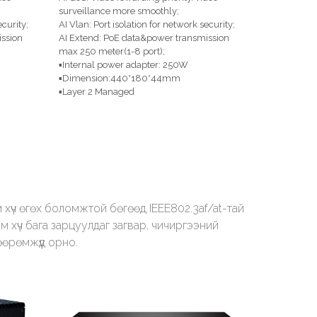
surveillance more smoothly;
ecurity;
AI Vlan: Port isolation for network security;
ssion
AI Extend: PoE data&power transmission
max 250 meter(1-8 port);
▪Internal power adapter: 250W
▪Dimension:440*180*44mm
▪Layer 2 Managed
м хүч өгөх боломжтой бөгөөд IEEE802.3af/at-тай
м хүч бага зарцуулдаг загвар, чичиргээний
өрөмжүүд орно.