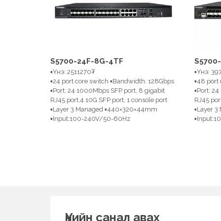
S5700-24F-8G-4TF
S5700
▪Үнэ: 2511270₮
▪Үнэ: 3
▪24 port core switch ▪Bandwidth: 128Gbps
▪48 port
▪Port: 24 1000Mbps SFP port, 8 gigabit
▪Port: 2
RJ45 port,4 10G SFP port, 1 console port
RJ45 port
▪Layer 3 Managed ▪440×320×44mm
▪Layer 
▪Input:100-240V/50-60Hz
▪Input:
Үнийн санал авах