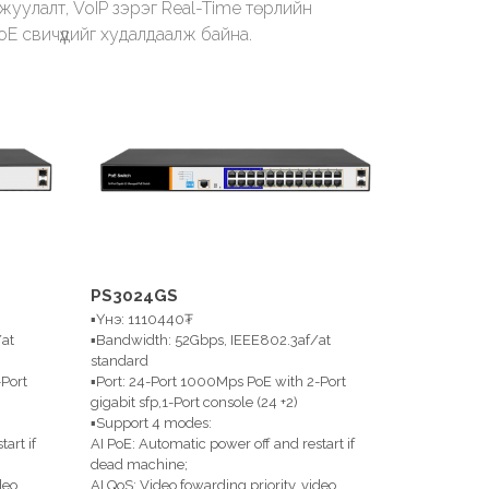
жуулалт, VoIP зэрэг Real-Time төрлийн
E свичүүдийг худалдаалж байна.
PS3024GS
▪Үнэ: 1110440₮
at
▪Bandwidth: 52Gbps, IEEE802.3af/at
standard
Port
▪Port: 24-Port 1000Mps PoE with 2-Port
gigabit sfp,1-Port console (24 +2)
▪Support 4 modes:
art if
AI PoE: Automatic power off and restart if
dead machine;
deo
AI QoS: Video fowarding priority. video