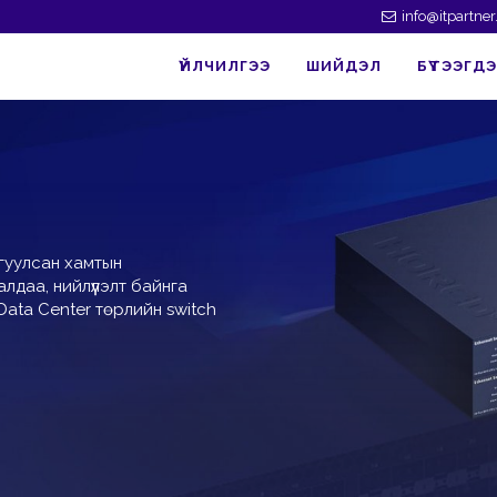
info@itpartne
ҮЙЛЧИЛГЭЭ
ШИЙДЭЛ
БҮТЭЭГДЭХ
гуулсан хамтын
лдаа, нийлүүлэлт байнга
, Data Center төрлийн switch