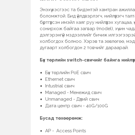
Энэхүү хэсгээс та бидэнтэй хамтран ажилла
боломжтой. Бид үйлдвэрлэгч, нийлүүлэгч та
бүртгүүлсэн имэйл хаяг руу нийлүүлэх хугацаа,
сонирхож байгаа загвар (model), хүчин ча
дэлгэрэнгүй мэдээллийг бичиж илгээгээрэй
холбогдох болноо. Хэрэв та зөвлөгөө, мэ
дугаарт холбогдон 2 товчийг дараарай.
Бүх төрлийн switch-свичийг байнга нийлү
Бүх төрлийн PoE свич
Ethernet свич
Intustrial свич
Managed - Менежид свич
Unmanaged - Дүлий свич
Дата центр свич - 40G/100G
Бусад төхөөрөмж:
AP - Access Points