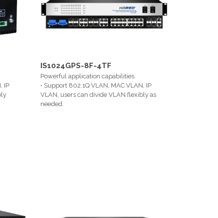
IS1024GPS-8F-4TF
Powerful application capabilities
 IP
• Support 802.1Q VLAN, MAC VLAN, IP
bly
VLAN, users can divide VLAN flexibly as
needed.
rt port
• Support QoS, 8 port queues, support port
y,
priority, 802.1P priority, DSCP priority,
iority
support SP, WRR, SP+WRR, WFQ priority
scheduling algorithm.
 ~ L4
• Support ACL, support L2 (Layer 2) ~ L4
provide
(Layer 4) packet filtering function, provide
olicy.
flexible and secure access control policy.
• Supports IGMP v1/v2/v3 Snooping and
MLD v1/v2 Snooping to meet the
requirements of multi-terminal HD video
surveillance or video conferencing.