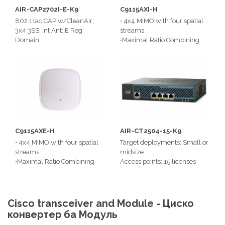
AIR-CAP2702I-E-K9
C9115AXI-H
802.11ac CAP w/CleanAir;
• 4x4 MIMO with four spatial
3x4:3SS; Int Ant; E Reg
streams
Domain
•Maximal Ratio Combining
(MRC)
•802.11n and 802.11a/g
beamforming
•20- and 40-MHz channels
•Cisco Catalyst 9800 Series
Wireless Controllers
C9115AXE-H
AIR-CT2504-15-K9
• 4x4 MIMO with four spatial
Target deployments: Small or
streams
midsize
•Maximal Ratio Combining
Access points: 15 licenses
(MRC)
include
•802.11n and 802.11a/g
Max Access Points: 75
beamforming
licenses max
•20- and 40-MHz channels
Max Client Support: 1000
Cisco transceiver and Module - Циско
•Cisco Catalyst 9800 Series
конвертер ба Модуль
Wireless Controllers