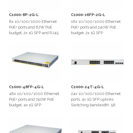
C1000-8P-2G-L
C1000-16FP-2G-L
8x 10/100/1000 Ethernet
16x 10/100/1000 Ethernet
PoE+ ports and 67W PoE
PoE+ ports and 240W PoE
budget, 2x 1G SFP and RJ45
budget, 2x 1G SFP
combo uplinks
uplinks,2 SFP
2 SFP/ RJ-45 combo
PoE+power budget: 240W
C1000-48FP-4G-L
C1000-24T-4G-L
48x 10/100/1000 Ethernet
24x 10/100/1000 Ethernet
PoE+ ports and 740W PoE
ports, 4x 1G SFP uplinks
budget, 4x 1G SFP
Switching bandwidth: 56
uplinks,Forwarding
Gbps
bandwidth:52 Gbps