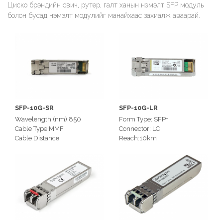
Циско брэндийн свич, рутер, галт ханын нэмэлт SFP модуль
болон бусад нэмэлт модулийг манайхаас захиалж аваарай.
SFP-10G-SR
SFP-10G-LR
Wavelength (nm):850
Form Type: SFP+
Cable Type:MMF
Connector: LC
Cable Distance:
Reach:10km
26m,33m,66m,82m,300m
Speed Description: 10-Gigabit