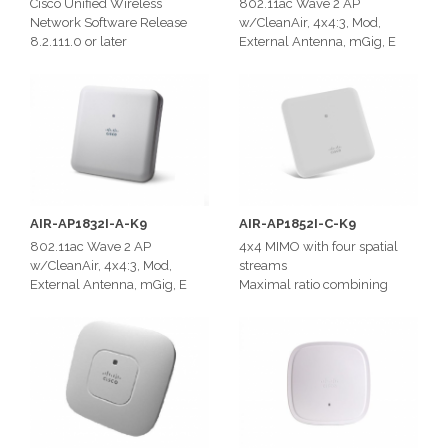
Cisco Unified Wireless
802.11ac Wave 2 AP
Network Software Release
w/CleanAir, 4x4:3, Mod,
8.2.111.0 or later
External Antenna, mGig, E
4x4 MIMO with three spatial
Regulatory Domain
streams
* 2.412 to 2.472 GHz; 13
802.11n and 802.11a/g
channels
beamforming
* 5.180 to 5.320 GHz; 8
20- and 40-MHz channels
channels
* 5.500 to 5.700 GHz; 8
channels
AIR-AP1832I-A-K9
AIR-AP1852I-C-K9
802.11ac Wave 2 AP
4x4 MIMO with four spatial
w/CleanAir, 4x4:3, Mod,
streams
External Antenna, mGig, E
Maximal ratio combining
Regulatory Domain
(MRC)
E (E regulatory domain):
20- and 40-MHz channels
* 2.412 to 2.472 GHz; 13
channels
* 5.180 to 5.320 GHz; 8
channels
* 5.500 to 5.700 GHz; 8
channels