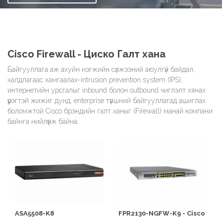
Cisco Firewall - Циско Галт хана
Байгууллага аж ахуйн нэгжийн сүлжээний аюулгүй байдал,
халдлагаас хамгаалах-intrusion prevention system (IPS),
интернетийн урсгалыг inbound болон outbound чиглэлт хянах
үүрэгтэй жижиг дунд, enterprise түвшний байгууллагад ашиглах
боломжтой Cisco брэндийн галт ханыг (Firewall) манай компани
байнга нийлүүлж байна.
ASA5508-K8
FPR2130-NGFW-K9 - Cisco
Firepower 2110 NGFW