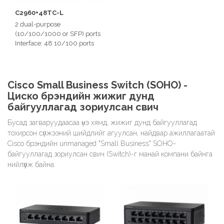
C2960+48TC-L
2 dual-purpose
(10/100/1000 or SFP) ports
Interface: 48 10/100 ports
Switching capacity: 16 Gbps
Cisco Small Business Switch (SOHO) -
Циско брэндийн жижиг дунд
байгууллагад зориулсан свич
Бусад загваруудаасаа үнэ хямд, жижиг дунд байгууллагад
тохирсон сүлжээний шийдлийг агуулсан, найдвар ажиллагаатай
Cisco брэндийн unmanaged "Small Business" SOHO-
байгууллагад зориулсан свич (Switch)-г манай компани байнга
нийлүүлж байна.