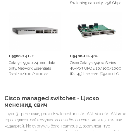
Switching capacity: 256 Gbps
on 48-port Gigabit Ethernet
model
Total number of MAC
addresses: 32,00
C9300-24T-E
C9400-LC-48U
Catalyst 9300 24-port data
Cisco Catalyst 9400 Series
only, Network Essentials
48-Port UPOE 10/100/1000
Total 10/100/1000 or
(RJ-45) line card (C9400-LC-
Multigigabit copper ports: 24
48U)
Switching capacity: 208 Gbps
PoE+ is enabled, capable of
on 24-port Gigabit Ethernet
up to 30W on all ports in the
model
line card
Cisco managed switches - Циско
Supports IEEE 802.3af/at
менежид свич
Layer 3 -р менежид свич (switches)-үүд нь VLAN, Voice VLAN үүсгэх
зэрэг сүлжээг сайжруулах. access болон core түвшинд ажиллах
чадвартай. Их сургууль болон campus-д зориулсан тус