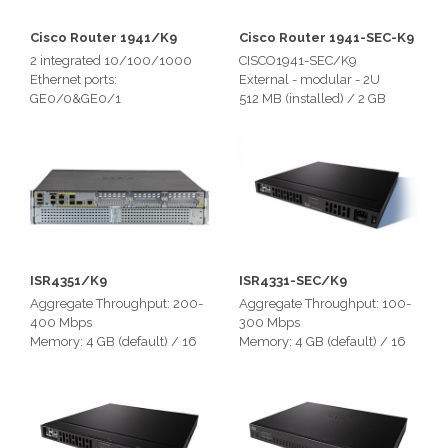
Cisco Router 1941/K9
Cisco Router 1941-SEC-K9
2 integrated 10/100/1000
CISCO1941-SEC/K9
Ethernet ports:
External - modular - 2U
GE0/0&GE0/1
512 MB (installed) / 2 GB
2 enhanced High-Speed
(max)
WAN Interface Card slots
256 MB (installed) / 8 GB
512 MB (installed) / 2 GB
(max)
(max)
ISR4351/K9
ISR4331-SEC/K9
Aggregate Throughput: 200-
Aggregate Throughput: 100-
400 Mbps
300 Mbps
Memory: 4 GB (default) / 16
Memory: 4 GB (default) / 16
GB (maximum)
GB (maximum)
3 x 1Gb T/SFP Ports
Total onboard WAN or LAN
1 x 450W PSU (1 x PWR-
10/100/1000 ports:3
4350-AC)