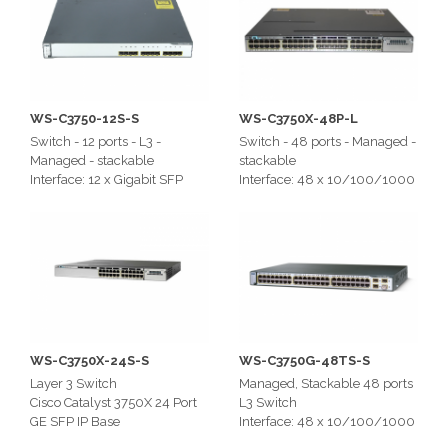
WS-C3750-12S-S
WS-C3750X-48P-L
Switch - 12 ports - L3 -
Switch - 48 ports - Managed -
Managed - stackable
stackable
Interface: 12 x Gigabit SFP
Interface: 48 x 10/100/1000
Switching Capacity: 32 Gbps
Ethernet Ports
WS-C3750X-24S-S
WS-C3750G-48TS-S
Layer 3 Switch
Managed, Stackable 48 ports
Cisco Catalyst 3750X 24 Port
L3 Switch
GE SFP IP Base
Interface: 48 x 10/100/1000
Ethernet Ports + 4 x SFP