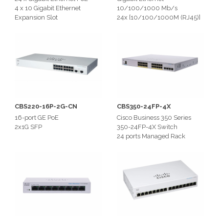
4 x 10 Gigabit Ethernet
10/100/1000 Mb/s
Expansion Slot
24x [10/100/1000M (RJ45)]
4x [1G (SFP)]
CBS220-16P-2G-CN
CBS350-24FP-4X
16-port GE PoE
Cisco Business 350 Series
2x1G SFP
350-24FP-4X Switch
24 ports Managed Rack
Mountable