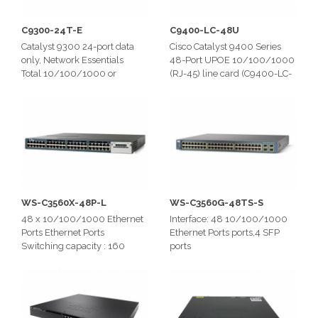
C9300-24T-E
C9400-LC-48U
Catalyst 9300 24-port data
Cisco Catalyst 9400 Series
only, Network Essentials
48-Port UPOE 10/100/1000
Total 10/100/1000 or
(RJ-45) line card (C9400-LC-
Multigigabit copper ports: 24
48U)
Switching capacity: 208 Gbps
PoE+ is enabled, capable of
on 24-port Gigabit Ethernet
up to 30W on all ports in the
model
line card
Supports IEEE 802.3af/at
WS-C3560X-48P-L
WS-C3560G-48TS-S
48 x 10/100/1000 Ethernet
Interface: 48 10/100/1000
Ports Ethernet Ports
Ethernet Ports ports,4 SFP
Switching capacity : 160
ports
Gbps
Throughput: 38.7 Mpps
Backplane Capacity: 132 Gbps