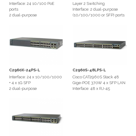
Interface: 24 10/100 PoE
Layer 2 Switching
ports
Interface: 2 dual-purpose
2 dual-purpose
(10/100/1000 or SFP) ports
(10/100/1000 or SFP) ports
2 dual-purpose
Backplane Capacity: 16 Gbps
(10/100/1000 or SFP) ports
Backplane Capacity: 16 Gbps
C2960X-24PS-L
C2960S-48LPS-L
Interface: 24 x 10/100/1000
Cisco CAT2960S Stack 48
+ 4 x 1G SFP
Gige-POE 370W 4 x SFP LAN
2 dual-purpose
Interface: 48 x RJ-45
(10/100/1000 or SFP) ports
10/100/1000Base-T PoE
LAN
Switching capacity: 176 Gbp