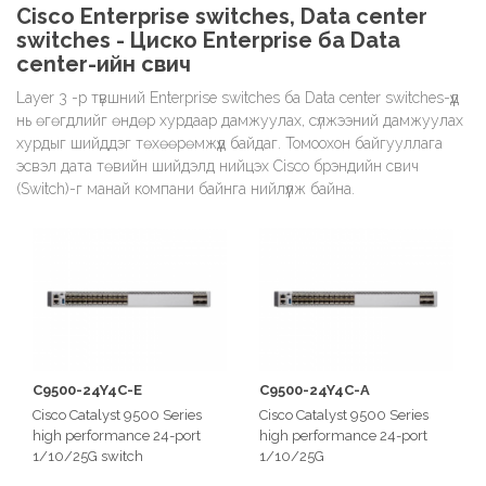
Memory: 2GB - 8GB
Cisco Enterprise switches, Data center
switches - Циско Enterprise ба Data
center-ийн свич
Layer 3 -р түвшний Enterprise switches ба Data center switches-үүд
нь өгөгдлийг өндөр хурдаар дамжуулах, сүлжээний дамжуулах
хурдыг шийддэг төхөөрөмжүүд байдаг. Томоохон байгууллага
эсвэл дата төвийн шийдэлд нийцэх Cisco брэндийн свич
(Switch)-г манай компани байнга нийлүүлж байна.
C9500-24Y4C-E
C9500-24Y4C-A
Cisco Catalyst 9500 Series
Cisco Catalyst 9500 Series
high performance 24-port
high performance 24-port
1/10/25G switch
1/10/25G
Switching capacity: Up to 2
switch