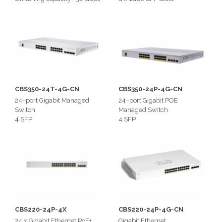
56 Gb/s Switching Capacity
41.66 Mpps Forwarding Rate
CBS350-24T-4G-CN
CBS350-24P-4G-CN
24–port Gigabit Managed
24–port Gigabit POE
Switch
Managed Switch
4 SFP
4 SFP
CBS220-24P-4X
CBS220-24P-4G-CN
24 x Gigabit Ethernet PoE+
Gigabit Ethernet