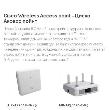
Cisco Wireless Access point - Циско
Аксесс пойнт
Циско брэндийн 6 GHz-ийн спектрийг илүү хурдан, хоцрогдол
багатай, илүү сайн хамгаалалтаар ажиллаж, IoT- тоног
төхөөрөмжүүдийг дэмжин ажиллахаас гадна Wi-Fi 6E-
стандартыг дэмжин ажилладаг. Та байгууллага дээрээ утасгүй
интернетийн орчинг циско брэндийн найдвартай ажиллагаатай
аксесс пойнт, мөн утасгүй сүлжээний удирдлагыг манай
байгууллагаас захиалан авч ашиглаарай.
AIR-AP2802I-B-K9
AIR-AP3802E-E-K9