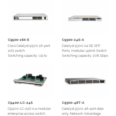
Tbps
Switching capacity:Up to 2
Tbps
C9500-16X-E
C9300-24S-A
Cisco Catalyst 9500 16-port
Catalyst 9300 24 GE SFP
10G switch
Ports, modular uplink Switch
Switching capacity: Up to
Switching capacity: 208 Gbps
480 Gbps
C9400-LC-24S
C9300-48T-A
C9400-LC-24S is a modular
Catalyst 9300 48-port data
enterprise access switch.
only, Network Advantage