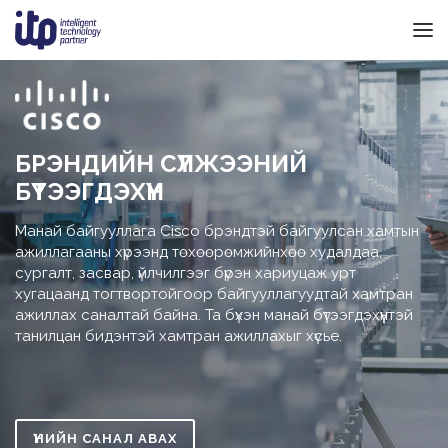
БРЭНДИЙН СҮЛЖЭЭНИЙ
БҮТЭЭГДЭХҮҮН
Манай байгууллага Cisco брэндтэй байгуулсан хамтын
ажиллагааны хүрээнд төхөөрөмжийнхөө худалдаа,
сургалт, засвар, үйлчилгээг бүрэн хариуцаж урт
хугацаанд тогтвортойгоор байгууллагуудтай хамтран
ажиллах саналтай байна. Та бүхэн манай бүтээгдэхүүнтэй
танилцан бидэнтэй хамтран ажиллахыг хүсье.
ҮНИЙН САНАЛ АВАХ