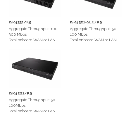
ISR4331/K9
ISR4321-SEC/K9
Aggregate Throughput: 100-
Aggregate Throughput: 50-
300 Mbps
100 Mbps
Total onboard WAN or LAN
Total onboard WAN or LAN
10/100/1000 ports: 3
10/100/1000 ports: 2
SFP-based ports: 2
RJ-45-based ports: 2
RJ-45-based ports : 2
SFP-based ports: 1
Memory: 4 GB-> 16GB
Memory: 2GB - 8 GB
ISR4221/K9
Aggregate Throughput: 50-
100Mbps
Total onboard WAN or LAN
10/100/1000 ports: 2
RJ-45-based ports: 2
SFP-based ports: 1