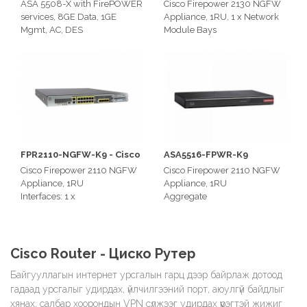
ASA 5508-X with FirePOWER
Cisco Firepower 2130 NGFW
Appliance, 1RU
services, 8GE Data, 1GE
Appliance, 1RU, 1 x Network
Mgmt, AC, DES
Module Bays
Aggregate
Interfaces: Up to 24 total
Throughput(AVC):450 Mbps
Ethernet ports (12x1G RJ-45,
Throughput AVC + IPS: 250
4x10G SFP+, and network
Mbps
module with 8x10G SFP+)
Stateful inspection
throughput (maximum): 1
Gbps
FPR2110-NGFW-K9 - Cisco
ASA5516-FPWR-K9
Firepower 2110 NGFW
Cisco Firepower 2110 NGFW
Cisco Firepower 2110 NGFW
Appliance, 1RU
Appliance, 1RU
Appliance, 1RU
Interfaces: 1 x
Aggregate
10M/100M/1GBASE-T
Throughput(AVC):850 Mbps
Ethernet interfaces (RJ-45), 4
Throughput AVC + IPS: 450
x 1 Gigabit (SFP) Ethernet
Mbps
interfaces
Stateful inspection
Cisco Router - Циско Рутер
12 x 10M/100M/1GBASE-T
throughput (maximum): 1.8
Байгууллагын интернет урсгалын гарц дээр байрлаж дотоод
Ethernet interfaces (RJ-45), 4
Gbps
x 1 Gigabit (SFP) Ethernet
гадаад урсгалыг удирдах, үйлчилгээний порт, аюулгүй байдлыг
interfaces
хянах, салбар хоорондын VPN сүлжээг удирдах үүрэгтэй жижиг