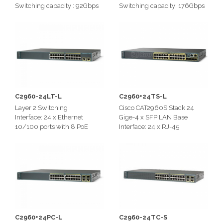
Switching capacity : 92Gbps
Switching capacity: 176Gbps
C2960-24LT-L
C2960+24TS-L
Layer 2 Switching
Cisco CAT2960S Stack 24
Interface: 24 x Ethernet
Gige-4 x SFP LAN Base
10/100 ports with 8 PoE
Interface: 24 x RJ-45
ports
10/100/1000Base-T
2 dual-purpose uplinks
Network LAN
Switching capacity: 16 Gbps
Switching Throughput: 176
Gbps
C2960+24PC-L
C2960-24TC-S