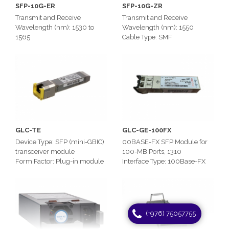
SFP-10G-ER
SFP-10G-ZR
Transmit and Receive
Transmit and Receive
Wavelength (nm): 1530 to
Wavelength (nm): 1550
1565
Cable Type: SMF
Cable Type: 10GBASE-ER
Cable Distance: 80km
1550nm SMF
Cable Distance: 40km
GLC-TE
GLC-GE-100FX
Device Type: SFP (mini-GBIC)
00BASE-FX SFP Module for
transceiver module
100-MB Ports, 1310
Form Factor: Plug-in module
Interface Type: 100Base-FX
Cabling Type: 1000Base-T
Cable Type: SMF
(+976) 75057755