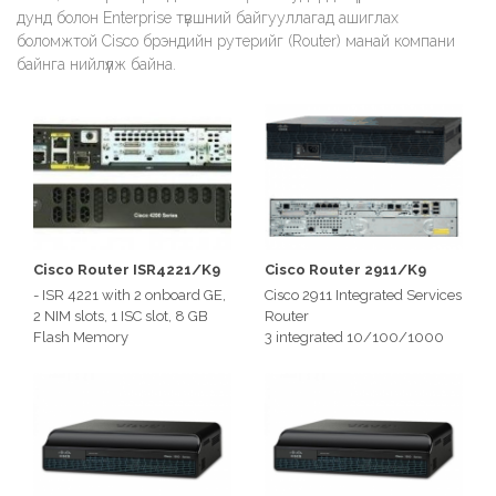
дунд болон Enterprise түвшний байгууллагад ашиглах
боломжтой Cisco брэндийн рутерийг (Router) манай компани
байнга нийлүүлж байна.
Cisco Router ISR4221/K9
Cisco Router 2911/K9
- ISR 4221 with 2 onboard GE,
Cisco 2911 Integrated Services
2 NIM slots, 1 ISC slot, 8 GB
Router
Flash Memory
3 integrated 10/100/1000
- Үнэ: 2.5 сая
Ethernet ports (RJ-45 only)
1 service module slot