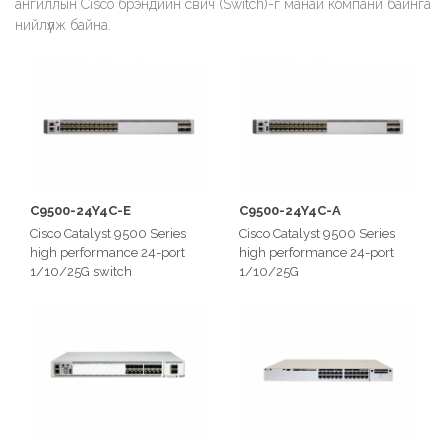
ангиллын Cisco брэндийн свич (Switch)-г манай компани байнга
нийлүүлж байна.
C9500-24Y4C-E
C9500-24Y4C-A
Cisco Catalyst 9500 Series
Cisco Catalyst 9500 Series
high performance 24-port
high performance 24-port
1/10/25G switch
1/10/25G
Switching capacity: Up to 2
switch
Tbps
Switching capacity:Up to 2
Tbps