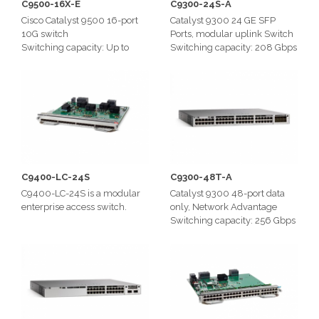
C9500-16X-E
C9300-24S-A
Cisco Catalyst 9500 16-port
Catalyst 9300 24 GE SFP
10G switch
Ports, modular uplink Switch
Switching capacity: Up to
Switching capacity: 208 Gbps
480 Gbps
C9400-LC-24S
C9300-48T-A
C9400-LC-24S is a modular
Catalyst 9300 48-port data
enterprise access switch.
only, Network Advantage
Switching capacity: 256 Gbps
on 48-port Gigabit Ethernet
model
Total number of MAC
addresses: 32,00