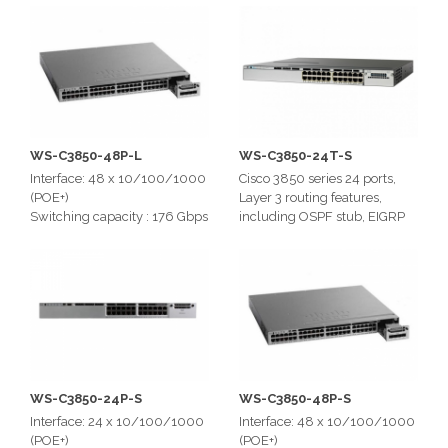
Switching capacity : 32 Gbps
WS-C3850-48P-L
WS-C3850-24T-S
Interface: 48 x 10/100/1000
Cisco 3850 series 24 ports,
(POE+)
Layer 3 routing features,
Switching capacity : 176 Gbps
including OSPF stub, EIGRP
stub, RIPv1, v2, PIM stub.
Interface: 24 x 10/100/1000
Switching capacity : 92Gbps
WS-C3850-24P-S
WS-C3850-48P-S
Interface: 24 x 10/100/1000
Interface: 48 x 10/100/1000
(POE+)
(POE+)