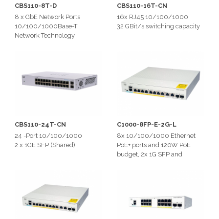
CBS110-8T-D
CBS110-16T-CN
8 x GbE Network Ports
16x RJ45 10/100/1000
10/100/1000Base-T
32 GBit/s switching capacity
Network Technology
Үнэ: 440,000₮ НӨАТ орсон
CBS110-24T-CN
C1000-8FP-E-2G-L
24 -Port 10/100/1000
8x 10/100/1000 Ethernet
2 x 1GE SFP (Shared)
PoE+ ports and 120W PoE
budget, 2x 1G SFP and
RJ-45 combo uplinks, with
external PS
2 SFP/ RJ-45 combo