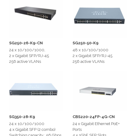
SG250-26-K9-CN
SG250-50-K9
24 x 10/100/1000,
48 x 10/100/1000
2 x Gigabit SFP/RJ-45
2 x Gigabit SFP/RJ-45
256 active VLANs
256 active VLANs
SG350-28-K9
CBS220-24FP-4G-CN
24 x 10/100/1000
24 x Gigabit Ethernet PoE+
4 x Gigabit SFP (2 combo)
Ports
Switching capacity : 56 Gbps
4 x 1GbE SFP Slots